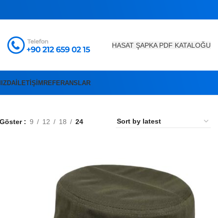
HASAT ŞAPKA PDF KATALOĞU
IZDA
İLETIŞIM
REFERANSLAR
Göster
9
12
18
24