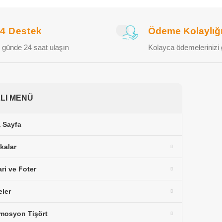
24 Destek
Ödeme Kolaylığ
 günde 24 saat ulaşın
Kolayca ödemelerinizi 
ZLI MENÜ
 Sayfa
kalar
ari ve Foter
eler
mosyon Tişört