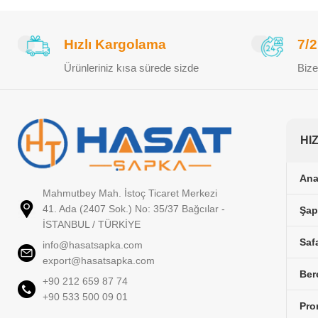
Hızlı Kargolama
7/
Ürünleriniz kısa sürede sizde
Bize
HI
Ana
Mahmutbey Mah. İstoç Ticaret Merkezi
41. Ada (2407 Sok.) No: 35/37 Bağcılar -
Şap
İSTANBUL / TÜRKİYE
Saf
info@hasatsapka.com
export@hasatsapka.com
Ber
+90 212 659 87 74
+90 533 500 09 01
Pro