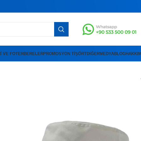
I VE FOTER
BERELER
PROMOSYON TIŞÖRT
DIĞER
MEDYA
BLOG
HAKKIM