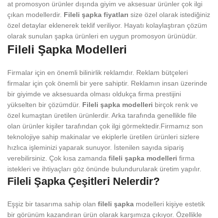
at promosyon ürünler dışında giyim ve aksesuar ürünler çok ilgi
çıkan modellerdir.
Fileli şapka fiyatları
size özel olarak istediğiniz
özel detaylar eklenerek teklif veriliyor. Hayatı kolaylaştıran çözüm
olarak sunulan şapka ürünleri en uygun promosyon ürünüdür.
Fileli Şapka Modelleri
Firmalar için en önemli bilinirlik reklamdır. Reklam bütçeleri
firmalar için çok önemli bir yere sahiptir. Reklamın insan üzerinde
bir giyimde ve aksesuarda olması oldukça firma prestijini
yükselten bir çözümdür.
Fileli şapka modelleri
birçok renk ve
özel kumaştan üretilen ürünlerdir. Arka tarafında genellikle file
olan ürünler kişiler tarafından çok ilgi görmektedir.Firmamız son
teknolojiye sahip makinalar ve ekiplerle üretilen ürünleri sizlere
hızlıca işleminizi yaparak sunuyor. İstenilen sayıda sipariş
verebilirsiniz. Çok kısa zamanda
fileli şapka
modelleri
firma
istekleri ve ihtiyaçları göz önünde bulundurularak üretim yapılır.
Fileli Şapka Çeşitleri Nelerdir?
Eşşiz bir tasarıma sahip olan
fileli şapka
modelleri kişiye estetik
bir görünüm kazandıran ürün olarak karşımıza çıkıyor. Özellikle