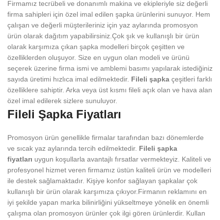
Firmamız tecrübeli ve donanımlı makina ve ekipleriyle siz değerli
firma sahipleri için özel imal edilen şapka ürünlerini sunuyor. Hem
çalışan ve değerli müşterileriniz için yaz aylarında promosyon
ürün olarak dağıtım yapabilirsiniz.Çok şık ve kullanışlı bir ürün
olarak karşımıza çıkan şapka modelleri birçok çeşitten ve
özelliklerden oluşuyor. Size en uygun olan modeli ve ürünü
seçerek üzerine firma ismi ve amblemi basımı yapılarak istediğiniz
sayıda üretimi hızlıca imal edilmektedir.
Fileli şapka
çeşitleri farklı
özelliklere sahiptir. Arka veya üst kısmı fileli açık olan ve hava alan
özel imal edilerek sizlere sunuluyor.
Fileli Şapka Fiyatları
Promosyon ürün genellikle firmalar tarafından bazı dönemlerde
ve sıcak yaz aylarında tercih edilmektedir.
Fileli şapka
fiyatları
uygun koşullarla avantajlı fırsatlar vermekteyiz. Kaliteli ve
profesyonel hizmet veren firmamız üstün kaliteli ürün ve modelleri
ile destek sağlamaktadır. Kişiye konfor sağlayan şapkalar çok
kullanışlı bir ürün olarak karşımıza çıkıyor.Firmanın reklamını en
iyi şekilde yapan marka bilinirliğini yükseltmeye yönelik en önemli
çalışma olan promosyon ürünler çok ilgi gören ürünlerdir. Kullan