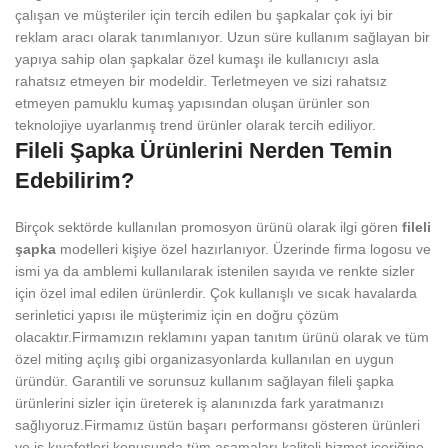
çalışan ve müşteriler için tercih edilen bu şapkalar çok iyi bir
reklam aracı olarak tanımlanıyor. Uzun süre kullanım sağlayan bir
yapıya sahip olan şapkalar özel kumaşı ile kullanıcıyı asla
rahatsız etmeyen bir modeldir. Terletmeyen ve sizi rahatsız
etmeyen pamuklu kumaş yapısından oluşan ürünler son
teknolojiye uyarlanmış trend ürünler olarak tercih ediliyor.
Fileli Şapka Ürünlerini Nerden Temin
Edebilirim?
Birçok sektörde kullanılan promosyon ürünü olarak ilgi gören
fileli
şapka
modelleri kişiye özel hazırlanıyor. Üzerinde firma logosu ve
ismi ya da amblemi kullanılarak istenilen sayıda ve renkte sizler
için özel imal edilen ürünlerdir. Çok kullanışlı ve sıcak havalarda
serinletici yapısı ile müşterimiz için en doğru çözüm
olacaktır.Firmamızın reklamını yapan tanıtım ürünü olarak ve tüm
özel miting açılış gibi organizasyonlarda kullanılan en uygun
üründür. Garantili ve sorunsuz kullanım sağlayan fileli şapka
ürünlerini sizler için üreterek iş alanınızda fark yaratmanızı
sağlıyoruz.Firmamız üstün başarı performansı gösteren ürünleri
ve iş kıyafetleri konusunda tüm aşamaları kaliteli hizmet içeriğine