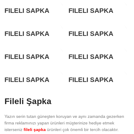
FİLELİ ŞAPKA
FİLELİ ŞAPKA
HT102-A
HT102-A
FİLELİ ŞAPKA
FİLELİ ŞAPKA
HT102-A
HT102-A
FİLELİ ŞAPKA
FİLELİ ŞAPKA
HT102-A
HT102-A
FİLELİ ŞAPKA
FİLELİ ŞAPKA
HT102-A
HT102-A
Fileli Şapka
Yazın serin tutan güneşten koruyan ve aynı zamanda gezerken
firma reklamınızı yapan ürünleri müşterinize hediye etmek
isterseniz
fileli şapka
ürünleri çok önemli bir tercih olacaktır.