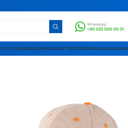
I VE FOTER
BERELER
PROMOSYON TIŞÖRT
DIĞER
MEDYA
BLOG
HAKKIM