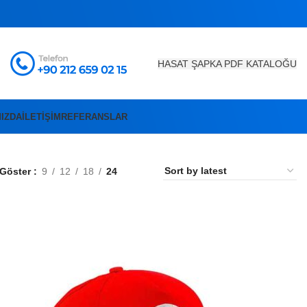
HASAT ŞAPKA PDF KATALOĞU
IZDA
İLETIŞIM
REFERANSLAR
Göster
9
12
18
24