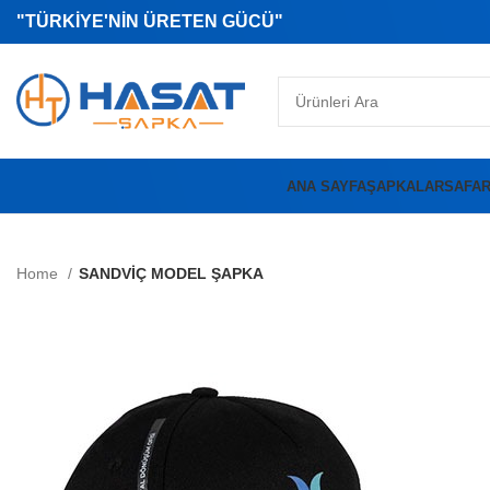
"TÜRKİYE'NİN ÜRETEN GÜCÜ"
ANA SAYFA
ŞAPKALAR
SAFAR
Home
SANDVİÇ MODEL ŞAPKA