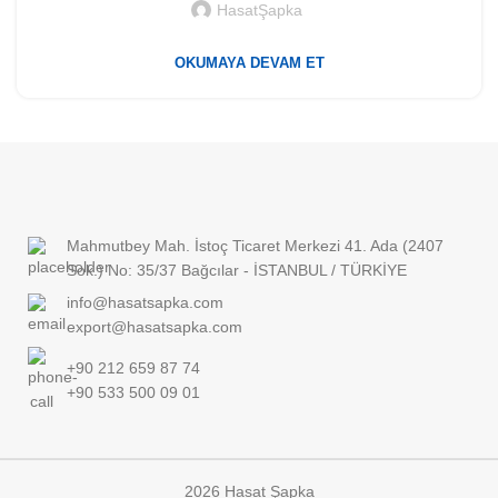
HasatŞapka
OKUMAYA DEVAM ET
Mahmutbey Mah. İstoç Ticaret Merkezi 41. Ada (2407
Sok.) No: 35/37 Bağcılar - İSTANBUL / TÜRKİYE
info@hasatsapka.com
export@hasatsapka.com
+90 212 659 87 74
+90 533 500 09 01
2026 Hasat Şapka