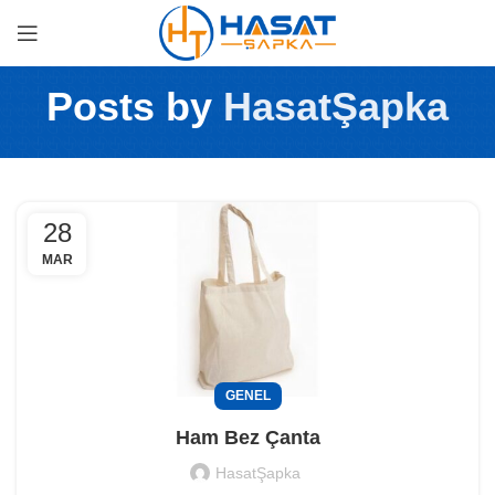
Posts by
HasatŞapka
28
MAR
GENEL
Ham Bez Çanta
HasatŞapka